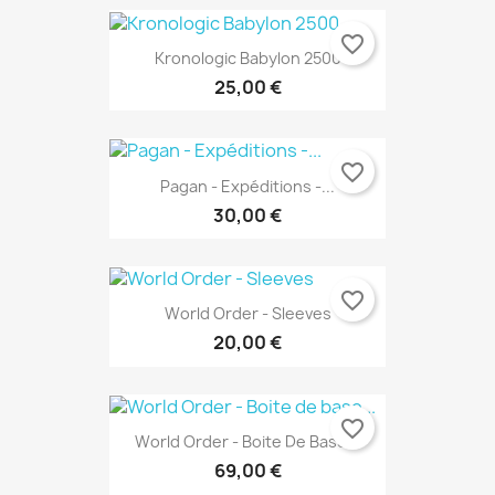
favorite_border
Kronologic Babylon 2500
25,00 €
favorite_border
Pagan - Expéditions -...
30,00 €
favorite_border
World Order - Sleeves
20,00 €
favorite_border
World Order - Boite De Base...
69,00 €