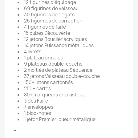
12 figurines d’équipage
69 figurines de vaisseau
30 figurines de dégâts
26 figurines de corruption
4 figurines de faille
15 cubes Découverte
12 jetons Bouclier acryliques
14 jetons Puissance métalliques
4 livrets
1 plateau principal
9 plateaux double-couche
2 moitiés de plateau Séquence
37 jetons Vaisseau double-couche
150+ jetons cartonnés
250+ cartes
80+ marqueurs en plastique
×
3 dés Faille
×
Créer une liste d'envies
Connexion
7 enveloppes
1 bloc-notes
1 jeton Premier joueur métallique
×
Nom de la liste d'envies
Vous devez être connecté pour ajouter des produits
Ajouter à ma liste d'envies
à votre liste d'envies.
+