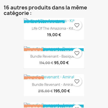
16 autres produits dans la même
catégorie :
NOUVEAU PRODUIT
favorite_border
Life Of The Amazonia - Kit...
RUPTURE DE STOCK
19,00 €
-19,00 €
NOUVEAU PRODUIT
favorite_border
Bundle Revenant - Basique...
PACK
95,00 €
114,00 €
-20,00 €
favorite_border
Bundle Revenant - Amiral...
NOUVEAU PRODUIT
PACK
195,00 €
215,00 €