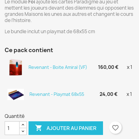
Le module
Foi
ajoute les cartes Paradigme au jeu et
mettent les joueurs devant des dilemmes qui opposent les
grandes Maisons les unes aux autres et changent le cours
de l’histoire.
Le bundle inclut un playmat de 68x55 cm
Ce pack contient
160,00 €
x 1
Revenant - Boite Amiral (VF)
24,00 €
x 1
Revenant - Playmat 68x55
Quantité

favorite_border
AJOUTER AU PANIER