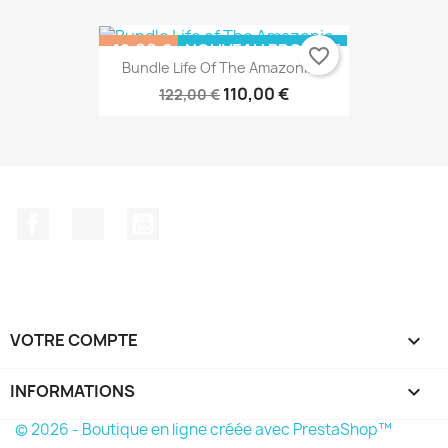
-12,00 €
NOUVEAU PRODUIT
favorite_border
Bundle Life Of The Amazonia...
PACK
RUPTURE DE STOCK
110,00 €
122,00 €
Facebook
Twitter
YouTube
VOTRE COMPTE

INFORMATIONS
keyboard_arrow_down
© 2026 - Boutique en ligne créée avec PrestaShop™