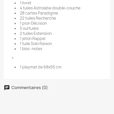
1 livret
Create new list
add_circle_outline
4 tuiles Astrolabe double-couche
Annuler
Connexion
28 cartes Paradigme
Annuler
Créer une liste d'envies
22 tuiles Recherche
1 pion Décision
5 surtuiles
2 tuiles Extension
1 jeton Rappel
1 tuile Solo Raison
1 bloc-notes
+
1 playmat de 68x55 cm
Commentaires (0)
chat