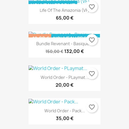
NOUVEAU PRODUIT
favorite_border
Life Of The Amazonia (VF)
65,00 €
-18,00 €
NOUVEAU PRODUIT
favorite_border
Bundle Revenant - Basique...
PACK
132,00 €
150,00 €
favorite_border
World Order - PLaymat...
20,00 €
favorite_border
World Order - Pack...
35,00 €