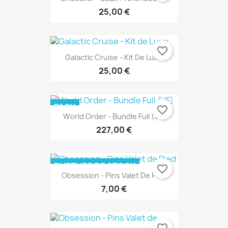
25,00 €
favorite_border
Galactic Cruise - Kit De Luxe
25,00 €
PACK
favorite_border
World Order - Bundle Full (VF)
227,00 €
RUPTURE DE STOCK
favorite_border
Obsession - Pins Valet De Pied
7,00 €
EXCLUSIVITÉ WEB !
favorite_border