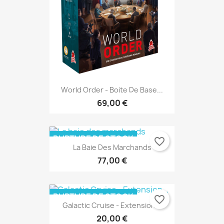
World Order - Boite De Base...
69,00 €
RUPTURE DE STOCK
favorite_border
La Baie Des Marchands
77,00 €
RUPTURE DE STOCK
favorite_border
Galactic Cruise - Extension...
20,00 €