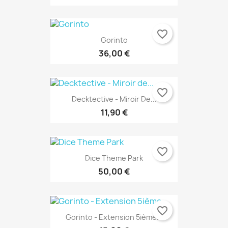
favorite_border
Gorinto
36,00 €
favorite_border
Decktective - Miroir De...
11,90 €
favorite_border
Dice Theme Park
50,00 €
favorite_border
Gorinto - Extension 5ième...