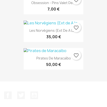
Obsession - Pins Valet De...
7,00 €
favorite_border
Les Norvégiens (Ext De A La...
35,00 €
favorite_border
Pirates De Maracaïbo
50,00 €
Facebook
Twitter
YouTube