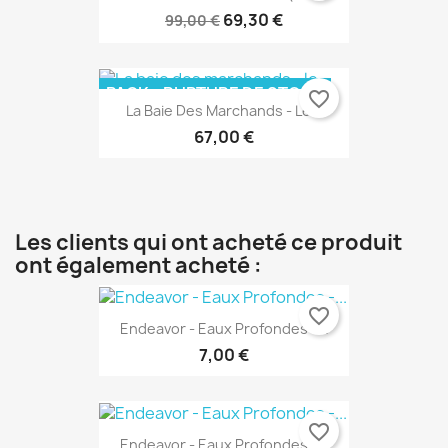
-30%
PACK
69,30 €
99,00 €
PACK
RUPTURE DE STOCK
favorite_border
La Baie Des Marchands - Le...
67,00 €
Les clients qui ont acheté ce produit
ont également acheté :
favorite_border
Endeavor - Eaux Profondes -...
7,00 €
favorite_border
Endeavor - Eaux Profondes -...