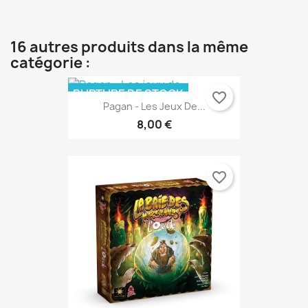
16 autres produits dans la même
catégorie :
RUPTURE DE STOCK
favorite_border
Pagan - Les Jeux De...
8,00 €
favorite_border