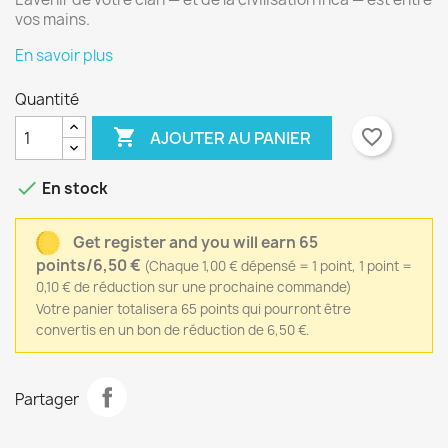
vos mains.
En savoir plus
Quantité

favorite_border
AJOUTER AU PANIER

En stock
Get register and you will earn 65
points/6,50 €
(Chaque 1,00 € dépensé = 1 point, 1 point =
0,10 € de réduction sur une prochaine commande)
Votre panier totalisera 65 points qui pourront être
convertis en un bon de réduction de 6,50 €.
Partager