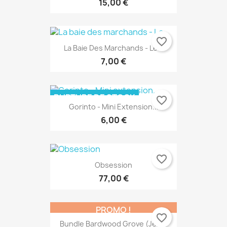
15,00 €
favorite_border
La Baie Des Marchands - Le...
7,00 €
RUPTURE DE STOCK
favorite_border
Gorinto - Mini Extension...
6,00 €
favorite_border
Obsession
77,00 €
PROMO !
favorite_border
Bundle Bardwood Grove (jeu...