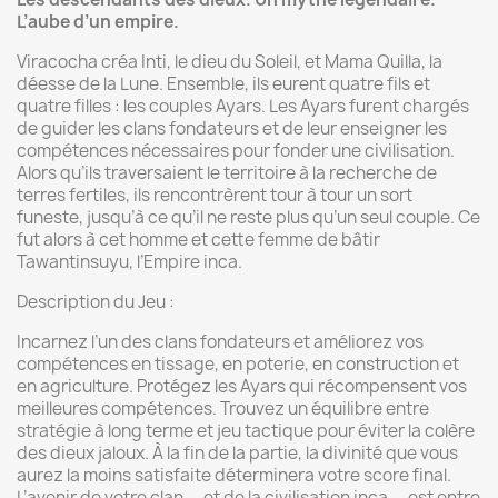
L’aube d’un empire.
Viracocha créa Inti, le dieu du Soleil, et Mama Quilla, la
déesse de la Lune. Ensemble, ils eurent quatre fils et
quatre filles : les couples Ayars. Les Ayars furent chargés
de guider les clans fondateurs et de leur enseigner les
compétences nécessaires pour fonder une civilisation.
Alors qu’ils traversaient le territoire à la recherche de
terres fertiles, ils rencontrèrent tour à tour un sort
funeste, jusqu’à ce qu’il ne reste plus qu’un seul couple. Ce
fut alors à cet homme et cette femme de bâtir
Tawantinsuyu, l’Empire inca.
Description du Jeu :
Incarnez l’un des clans fondateurs et améliorez vos
compétences en tissage, en poterie, en construction et
en agriculture. Protégez les Ayars qui récompensent vos
meilleures compétences. Trouvez un équilibre entre
stratégie à long terme et jeu tactique pour éviter la colère
des dieux jaloux. À la fin de la partie, la divinité que vous
aurez la moins satisfaite déterminera votre score final.
L’avenir de votre clan — et de la civilisation inca — est entre