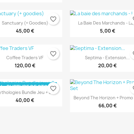
favorite_border
fav
Sanctuary (+ Goodies)
La Baie Des Marchands - La.
45,00 €
5,00 €
favorite_border
fav
Coffee Traders VF
Septima - Extension...
120,00 €
20,00 €
K
RUPTURE DE STOCK
favorite_border
fav
Aperçu rapide
Aperçu rapide


thologies Bundle Jeu + 8...
Beyond The Horizon + Promo
40,00 €
66,00 €
EXCLUSIVITÉ WEB !
Aperçu rapide
Aperçu rapide

