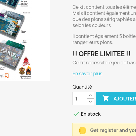
Ce kit contient tous les élém
Mais il contient également u
que des pions sérigraphiés 
selon les couleurs
Il contient également 5 boiti
ranger leurs pions.
!! OFFRE LIMITEE !!
Ce kit nécessite le jeu de bas
En savoir plus
Quantité

AJOUTER

En stock
Get register and you