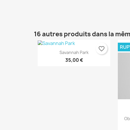
C
C
Nom
Vo
A
16 autres produits dans la mêm
d'
add_circle_outline
RUP
favorite_border
Savannah Park
35,00 €
Aperçu rapide

Ob