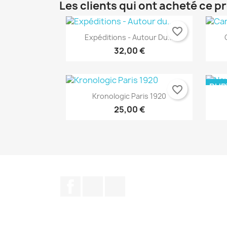
Les clients qui ont acheté ce p
favorite_border
Expéditions - Autour Du...
Aperçu rapide

32,00 €
RUP
favorite_border
Kronologic Paris 1920
25,00 €
Aperçu rapide

Facebook
Twitter
YouTube
Aperçu rapide
