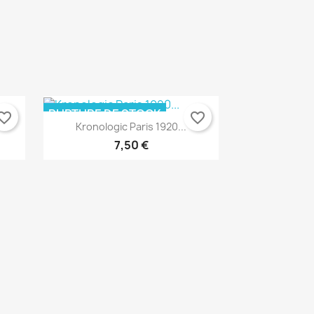
×
×
×
RUPTURE DE STOCK
orite_border
favorite_border
Kronologic Paris 1920...
7,50 €
Aperçu rapide
