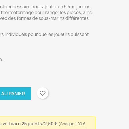
ents nécessaire pour ajouter un 5ème joueur.
n thermoformage pour ranger les pièces, ainsi
avec des formes de sous-marins différentes
ers individuels pour que les joueurs puissent
e.
favorite_border
 AU PANIER
 will earn 25 points/2,50 €
(Chaque 1,00 €