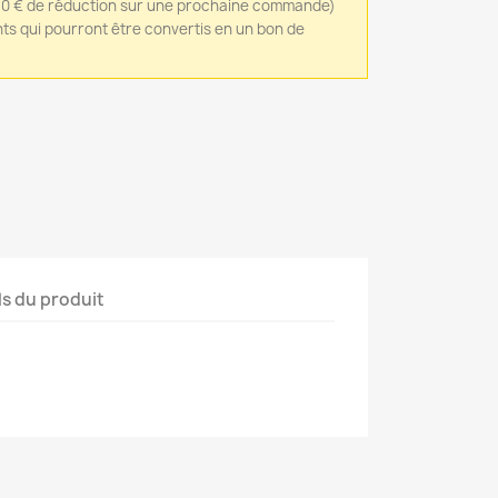
0,10 € de réduction sur une prochaine commande)
nts qui pourront être convertis en un bon de
ls du produit