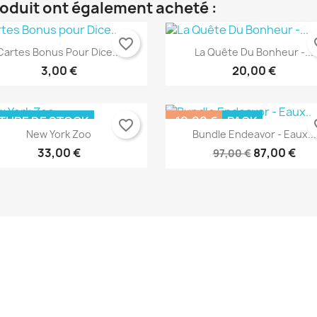
roduit ont également acheté :
favorite_border
fav
Cartes Bonus Pour Dice...
La Quête Du Bonheur -...
Aperçu rapide
Aperçu rapide


3,00 €
20,00 €
TURE DE STOCK
-10,00 €
PACK
favorite_border
fav
New York Zoo
Bundle Endeavor - Eaux...
RUPTURE DE STOCK
33,00 €
87,00 €
97,00 €
Aperçu rapide
Aperçu rapide


Aperçu rapide
Aperçu rapide

