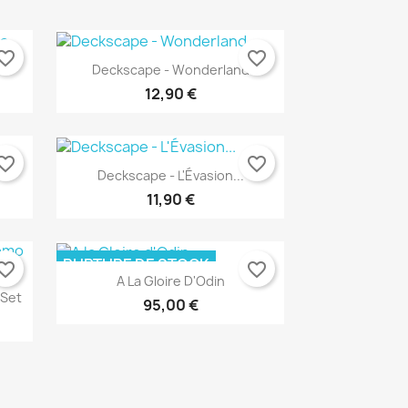
orite_border
favorite_border
..
Deckscape - Wonderland
12,90 €
orite_border
favorite_border
Deckscape - L'Évasion...
11,90 €
RUPTURE DE STOCK
orite_border
favorite_border
Aperçu rapide

A La Gloire D'Odin
 Set
95,00 €
Aperçu rapide
