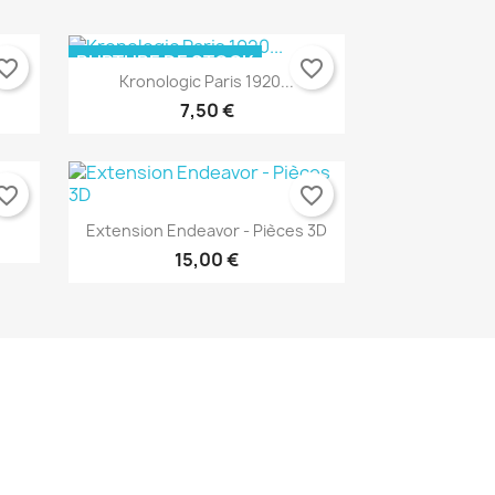
RUPTURE DE STOCK
orite_border
favorite_border
Kronologic Paris 1920...
Aperçu rapide

7,50 €
orite_border
favorite_border
Extension Endeavor - Pièces 3D
15,00 €
Aperçu rapide

Aperçu rapide
