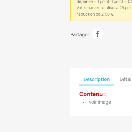
dépensé = 1 point, 1 point = 
Votre panier totalisera 25 poi
réduction de 2,50 €.
Partager
Description
Détai
Contenu :
voir image