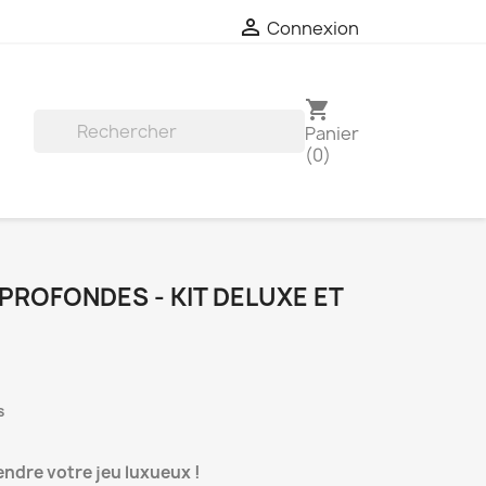

Connexion
shopping_cart
Panier

(0)
PROFONDES - KIT DELUXE ET
s
endre votre jeu luxueux
!