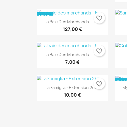
PACK
favorite_border
La Baie Des Marchands - Le...
127,00 €
favorite_border
La Baie Des Marchands - Le...
7,00 €
PAC
favorite_border
Aperçu rapide

La Famiglia - Extension 2/3...
My
10,00 €
Aperçu rapide
