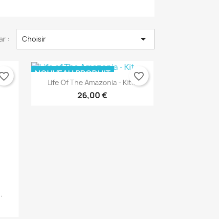

ar :
Choisir
NOUVEAU PRODUIT
vorite_border
favorite_border
Life Of The Amazonia - Kit...
RUPTURE DE STOCK
26,00 €
Aperçu rapide

.