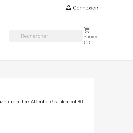

Connexion
shopping_cart
Panier

(0)
ntité limitée. Attention ! seulement 80