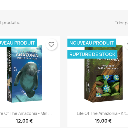
 11 produits.
Trier p
VEAU PRODUIT
NOUVEAU PRODUIT
favorite_border
fa
RUPTURE DE STOCK
Aperçu rapide
Aperçu rapide


ife Of The Amazonia - Mini...
Life Of The Amazonia - Kit..
12,00 €
19,00 €