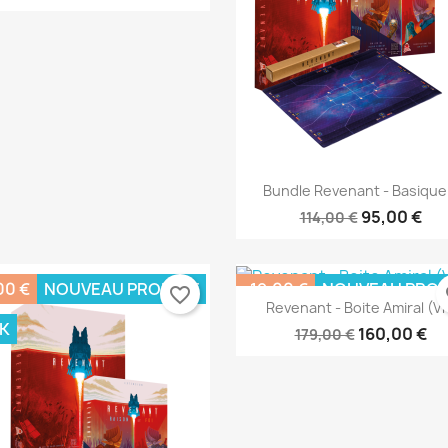
Aperçu rapide
Aperçu rapide


Bundle Revenant - Basique.
95,00 €
114,00 €
00 €
NOUVEAU PRODUIT
-19,00 €
NOUVEAU PROD
favorite_border
fa
Revenant - Boite Amiral (V
K
160,00 €
179,00 €