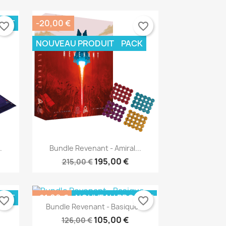
UIT
-20,00 €
vorite_border
favorite_border
NOUVEAU PRODUIT
PACK
×
×
×
×
Aperçu rapide

.
Bundle Revenant - Amiral...
195,00 €
215,00 €
UIT
-21,00 €
NOUVEAU PRODUIT
vorite_border
favorite_border
Bundle Revenant - Basique...
PACK
105,00 €
126,00 €